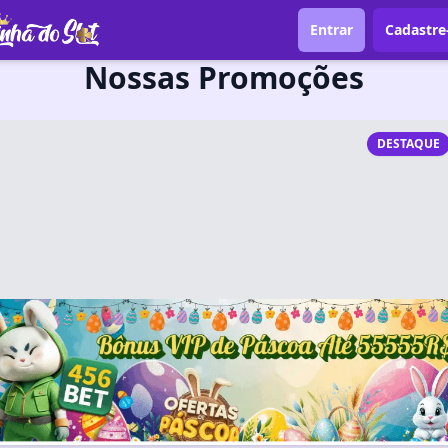
Entrar
Cadastre
Nossas Promoções
DESTAQUE
Bônus de Boas-Vindas Imperdível!
Comece sua jornada no Rainha Slots com um bônus
espetacular! Dobre seu primeiro depósito e aumente suas
chances de ganhar.