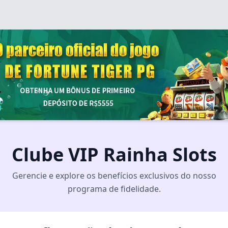
Torneios de Slots com Grandes
Prêmios
Participe dos nossos torneios eletrizantes e dispute
prêmios incríveis. A glória e as recompensas esperam por
você!
Clube VIP Rainha Slots
Gerencie e explore os benefícios exclusivos do nosso
programa de fidelidade.